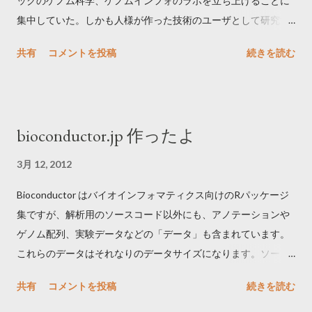
ックのゲノム科学、ゲノムインフォのラボを立ち上げることに
1.3.5.tgz
集中していた。しかも人様が作った技術のユーザとして研究す
http://bioinformatics.oxfordjournals.org/content/25/21/2839.ful
るのではなく、新しい技術を開発できるラボを目指した。ウェ
l インストール: curl -O
共有
コメントを投稿
続きを読む
ットの開発については、ドライのPIであっても本物を創りたい
http://genome.gsc.riken.jp/osc/english/software/src/tagdust.tg
と考えたので世界最強や唯一の技術を目指した。特に1細胞ゲノ
ztar zxvf tagdust.tgz cd tagdust/ make sudo make install rehash
ム科学に注力した。そのためにまずグラントを取り仲間を集め
使いかた: tagdust adapter.fasta input.fastq -fdr 0.05 -o
技術を作った。幸いウェットは元同僚を中心に、ドライはドク
output.clean.fastq -a output.artifactual.fastq 解説: 入出力形式
bioconductor.jp 作ったよ
ター新卒の優秀な人材に囲まれた。並行して開発した実験やデ
は fastq/a が使える。リード全体を除く。速い。アダプター配列
ータ解析技術を応用するため、データ生産や共同研究を支える
を fasta 形式で入力できるのが地味に便利で、これに対応して
3月 12, 2012
チームも作った。 2015年ぐらいからドライの論文が少しずつ出
いるものがなかなかない。Muth–Manber algorithm
Bioconductor はバイオインフォマティクス向けのRパッケージ
始め、2018年にはウェットのフラッグシップとなる技術
(Approximate multiple ...
集ですが、解析用のソースコード以外にも、アノテーションや
RamDA-seqとQuartz-Seq2の2つ出版された。2021年1月現在、
ゲノム配列、実験データなどの「データ」も含まれています。
これらはそれぞれ世界唯一と世界最高性能の2冠である。これが
これらのデータはそれなりのデータサイズになります。ソース
達成できた大きな理由のひとつは、反応原理を徹底的に理解し
コードはそれほどストレスないのですが、データのインストー
制御するというチームやそのメンバーの特性にある。ここは世
共有
コメントを投稿
続きを読む
ルでは、シアトルにある本家サーバがちょっと遠く感じます。
界最高レベルだと確信している。 2017-2018年はラボの移転が
解析やパッケージ開発している途中に、他のパッケージのコー