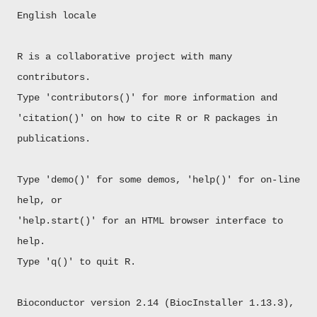
English locale
R is a collaborative project with many
contributors.
Type 'contributors()' for more information and
'citation()' on how to cite R or R packages in
publications.
Type 'demo()' for some demos, 'help()' for on-line
help, or
'help.start()' for an HTML browser interface to
help.
Type 'q()' to quit R.
Bioconductor version 2.14 (BiocInstaller 1.13.3),