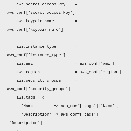
aws.secret_access_key =
aws_conf['secret_access_key']
aws.keypair_name =
aws_conf['keypair_name']
aws.instance_type =
aws_conf['instance_type']
aws.ami = aws_conf['ami']
aws.region = aws_conf['region']
aws.security_groups =
aws_conf['security_groups']
aws.tags = {
'Name' => aws_conf['tags']['Name'],
'Description' => aws_conf['tags']
['Description']