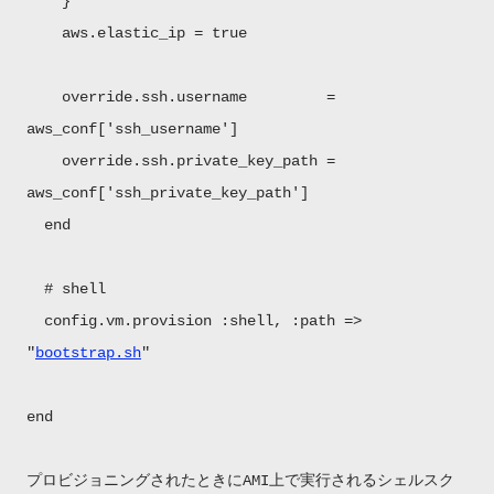
}
aws.elastic_ip = true
override.ssh.username =
aws_conf['ssh_username']
override.ssh.private_key_path =
aws_conf['ssh_private_key_path']
end
# shell
config.vm.provision :shell, :path =>
"
bootstrap.sh
"
end
プロビジョニングされたときにAMI上で実行されるシェルスク