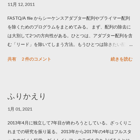
11月 12, 2011
FASTQ/A file からシーケンスアダプター配列やプライマー配列
を除くためのプログラムをまとめてみる。 まず、配列の除去に
は大別して2つの方向性がある。ひとつは、アダプター配列を含
む「リード」を除いてしまう方法。もうひとつは除きたい配列
をリードからトリムする方法である。後者のほうが有効リード
共有
2 件のコメント
続きを読む
が増えるメリットが、綺麗に除ききれない場合は、ゲノムへの
マップ率が下がる。 気をつける点としては、アダプター/プライ
マーの reverse complement を検索するかどうか。paired end の
際には大事になる。クオリティでトリムできるものや、Paired-
ふりかえり
end を考慮するものなどもある。アダプター/プライマー配列の
文字列を引数として直接入力するものと、multi fasta 形式で指
1月 01, 2021
定できるももある。 From Evernote: シーケンスアダプタ配列除
2013年4月に独立して7年目が終わろうとしている。ざっくりこ
去ツールまとめ TagDust
れまでの研究を振り返る。 2013年から2017年の4年はフルスタ
http://genome.gsc.riken.jp/osc/english/software/src/nexalign-