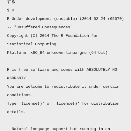
する
$ R
R Under development (unstable) (2014-02-24 r65070)
-- "Unsuffered Consequences"
Copyright (C) 2014 The R Foundation for
Statistical Computing
Platform: x86_64-unknown-linux-gnu (64-bit)
R is free software and comes with ABSOLUTELY NO
WARRANTY.
You are welcome to redistribute it under certain
conditions.
Type 'license()' or 'licence()' for distribution
details.
Natural language support but running in an