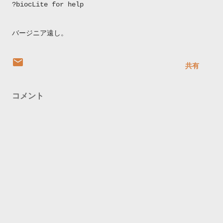
?biocLite for help
バージニア遠し。
共有
コメント