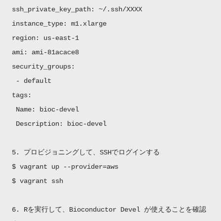
ssh_private_key_path: ~/.ssh/XXXX
instance_type: m1.xlarge
region: us-east-1
ami: ami-81acace8
security_groups:
- default
tags:
Name: bioc-devel
Description: bioc-devel
5. プロビジョニングして、SSHでログインする
$ vagrant up --provider=aws
$ vagrant ssh
6. Rを実行して、Bioconductor Devel が使えることを確認