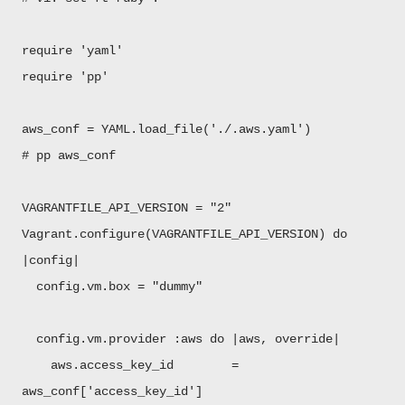
require 'yaml'
require 'pp'
aws_conf = YAML.load_file('./.aws.yaml')
# pp aws_conf
VAGRANTFILE_API_VERSION = "2"
Vagrant.configure(VAGRANTFILE_API_VERSION) do
|config|
config.vm.box = "dummy"
config.vm.provider :aws do |aws, override|
aws.access_key_id =
aws_conf['access_key_id']