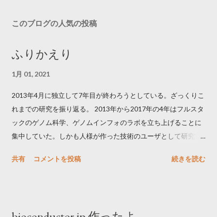
メ
ン
このブログの人気の投稿
ト
を
ふりかえり
投
稿
1月 01, 2021
2013年4月に独立して7年目が終わろうとしている。ざっくりこ
れまでの研究を振り返る。 2013年から2017年の4年はフルスタ
ックのゲノム科学、ゲノムインフォのラボを立ち上げることに
集中していた。しかも人様が作った技術のユーザとして研究す
るのではなく、新しい技術を開発できるラボを目指した。ウェ
共有
コメントを投稿
続きを読む
ットの開発については、ドライのPIであっても本物を創りたい
と考えたので世界最強や唯一の技術を目指した。特に1細胞ゲノ
ム科学に注力した。そのためにまずグラントを取り仲間を集め
技術を作った。幸いウェットは元同僚を中心に、ドライはドク
bioconductor.jp 作ったよ