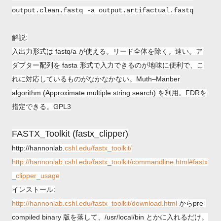
output.clean.fastq -a output.artifactual.fastq
解説:
入出力形式は fastq/a が使える。リード全体を除く。速い。ア
ダプター配列を fasta 形式で入力できるのが地味に便利で、こ
れに対応しているものがなかなかない。Muth–Manber
algorithm (Approximate multiple string search) を利用。FDRを
指定できる。GPL3
FASTX_Toolkit (fastx_clipper)
http://hannonlab.
cshl.edu/fastx_toolkit/
http://hannonlab.cshl.edu/fastx_toolkit/commandline.html#fastx
_clipper_usage
インストール:
http://hannonlab.cshl.edu/fastx_toolkit/download.html
からpre-
compiled binary 版を落して、/usr/local/bin とかに入れるだけ。