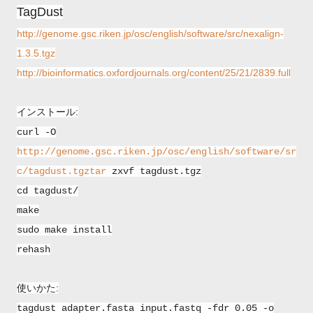
TagDust
http://genome.gsc.riken.jp/osc/english/software/src/nexalign-
1.3.5.tgz
http://bioinformatics.oxfordjournals.org/content/25/21/2839.full
インストール:
curl -O
http://genome.gsc.riken.jp/osc/english/software/sr
c/tagdust.tgztar
zxvf tagdust.tgz
cd tagdust/
make
sudo make install
rehash
使いかた:
tagdust adapter.fasta input.fastq -fdr 0.05 -o