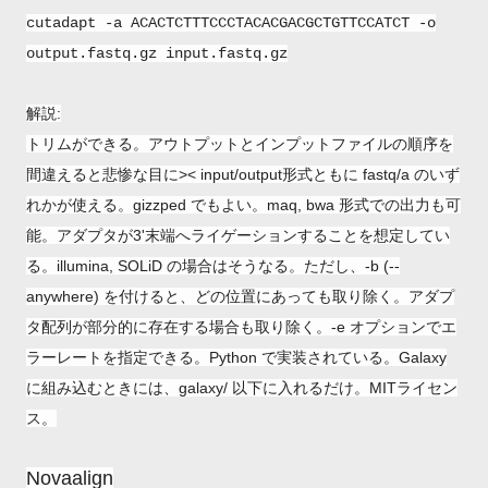
cutadapt -a ACACTCTTTCCCTACACGACGCTGTTCCATCT -o
output.fastq.gz input.fastq.gz
解説:
トリムができる。アウトプットとインプットファイルの順序を
間違えると悲惨な目に>< input/output形式ともに fastq/a のいず
れかが使える。gizzped でもよい。maq, bwa 形式での出力も可
能。アダプタが3'末端へライゲーションすることを想定してい
る。illumina, SOLiD の場合はそうなる。ただし、-b (--
anywhere) を付けると、どの位置にあっても取り除く。アダプ
タ配列が部分的に存在する場合も取り除く。-e オプションでエ
ラーレートを指定できる。Python で実装されている。Galaxy
に組み込むときには、galaxy/ 以下に入れるだけ。MITライセン
ス。
Novaalign