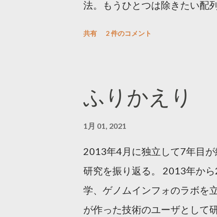
法。もうひとつは除きたい配
のほうが有効リードが増える
共有
2 件のコメント
ノムへのマップ率が下がる。 
マーの reverse compleme
事になる。クオリティでトリムでき
ふりかえり
のなどもある。アダプター/プ
力するものと、multi fasta 形
1月 01, 2021
シーケンスアダプタ配列除去ツール
2013年4月に独立して7年
http://genome.gsc.riken.jp/osc
研究を振り返る。 2013年か
http://bioinformatics.oxford
学、ゲノムインフォのラボを
トール: curl -O
が作った技術のユーザとして