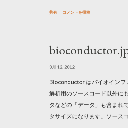
http://genome.gsc.riken.jp/osc
るラボを目指した。ウェットの
tagdust.tgz cd tagdust/ make
共有
コメントを投稿
物を創りたいと考えたので世
adapter.fasta input.fastq -fdr 0
ゲノム科学に注力した。その
output.artifactual.fas
作った。幸いウェットは元同
bioconducto
を除く。速い。アダプター配列を
人材に囲まれた。並行して開
で、これに対応しているものがなかなか
め、データ生産や共同研究を支
3月 12, 2012
(Approximate multiple ...
ドライの論文が少しずつ出始め
Bioconductor はバイ
となる技術RamDA-seqとQua
解析用のソースコード以外に
在、これらはそれぞれ世界唯
タなどの「データ」も含まれ
できた大きな理由のひとつは
タサイズになります。ソース
チームやそのメンバーの特性
ータのインストールでは、シ