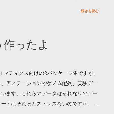
/english/software/src/tagdust.tgztar zxvf
開発については、ドライのPIであっても本
 sudo make install rehash 使いかた: tagdust
続きを読む
界最強や唯一の技術を目指した。特に1細胞
.05 -o output.clean.fastq -a
ためにまずグラントを取り仲間を集め技術を
tq 解説: 入出力形式は fastq/a が使える。リード全体
僚を中心に、ドライはドクター新卒の優秀な
r.jp 作ったよ
 fasta 形式で入力できるのが地味に便利
発した実験やデータ解析技術を応用するた
ない。Muth–Manber algorithm
えるチームも作った。 2015年ぐらいから
、2018年にはウェットのフラッグシップ
オインフォマティクス向けのRパッケージ集ですが、
rtz-Seq2の2つ出版された。2021年1月現
も、アノテーションやゲノム配列、実験デー
一と世界最高性能の2冠である。これが達成
ています。これらのデータはそれなりのデー
、反応原理を徹底的に理解し制御するという
コードはそれほどストレスないのですが、デ
にある。ここは世界最高レベルだと確信して
アトルにある本家サーバがちょっと遠く感じ