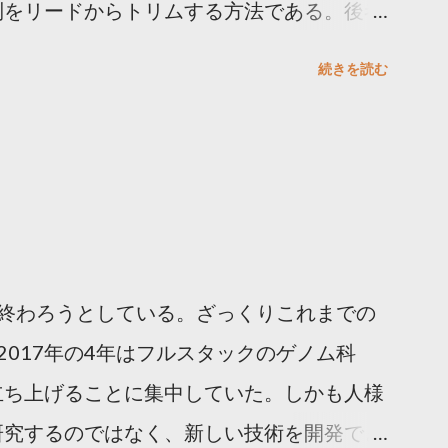
列をリードからトリムする方法である。後者
メリットが、綺麗に除ききれない場合は、ゲ
続きを読む
気をつける点としては、アダプター/プライ
nt を検索するかどうか。paired end の際には大
るものや、Paired-end を考慮するも
ライマー配列の文字列を引数として直接入
式で指定できるももある。 From Evernote:
まとめ TagDust
目が終わろうとしている。ざっくりこれまでの
/english/software/src/nexalign-1.3.5.tgz
ら2017年の4年はフルスタックのゲノム科
journals.org/content/25/21/2839.full インス
立ち上げることに集中していた。しかも人様
研究するのではなく、新しい技術を開発でき