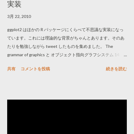
実装
3月 22, 2010
ggplot2 はほかの R パッケージにくらべて不思議な実装になっ
ています。これには理論的な背景がちゃんとあります。そのあ
たりを勉強しながら tweet したものを集めました。 The
grammar of graphics と オブジェクト指向グラフシステム 14:18
ggplot2が不自由なのでちゃんと勉強するわ... # 15:13 ggplot2
共有
コメントを投稿
続きを読む
は「グラフはオブジェクト指向で書けるよ」と言った
Wilkinson, L.: The Grammar of Graphics の実装なのか。グラフ
の表現は composite pattern っぽいし、レイヤーを重ねていく
ところは builder っぽい。 # 15:18 Grammar of Graphics では、
Object oriented graph system (OOGS) を提案している。
OOGSでは、グラフ作成には specification, assembly, display の
3つのステージがある、とする # 15:23 グラフというのは(写真
やビデオ)のような自然画像と違い、少ないルールの組み合わせ