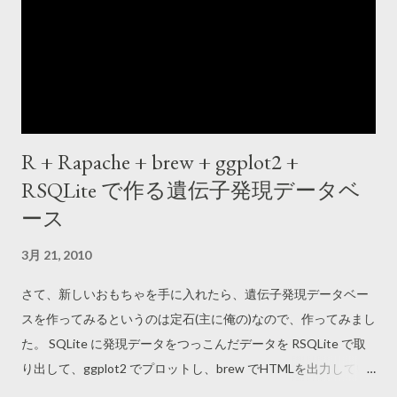
から構成されている。これを指定するのが specification という
ステップ。 # 15:26 グラフ自体がグラフの組み合わせで構成さ
れている場合もある。グラフのコンポーネント(あるいはレイヤ
ー)を組み立てるステップが assembly # 15:27 グラフを display
や画像、ビデオなどに出力するステップが display となる #
15:29 ggplot2 の場合は、assembly のステップが builder
R + Rapache + brew + ggplot2 +
pattern のようにオブジェクトを + 演算子で加えていく部分に
RSQLite で作る遺伝子発現データベ
なる。display の部分は単に print() になるんだね。 # グラフを
specification するルールとは 15:33 さて、グラフにおいて、
ース
specification すべきルールってなに? って話になる。The
3月 21, 2010
grammar of graphics では 6つの statement から構成される、と
している。 # 15:33 ここでミーティングの時間になってしまっ
さて、新しいおもちゃを手に入れたら、遺伝子発現データベー
たので続きはあとで... # 19:26 ミーティングおわた #...
スを作ってみるというのは定石(主に俺の)なので、作ってみまし
た。 SQLite に発現データをつっこんだデータを RSQLite で取
り出して、ggplot2 でプロットし、brew でHTMLを出力してい
ます。 Amazon EC2 上で動作しています。ggplot2 の描写が遅