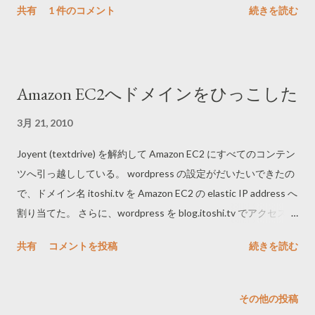
共有
1 件のコメント
続きを読む
いため、かなりもっさりしていますねー。Amazon EC2 Small
Instance は Xeon 1.0-1.2 GHz, 1.7 GB memory 相当らしいで
す。ggplot2 で画像を on the fly 生成するのは現実的ではなさそ
うですね。plot() などを使うか、Google Chart API を使うのが
Amazon EC2へドメインをひっこした
現実的かもしれません。また、時間があるときに、plotrix など
ほかのライブラリと速度の比較をしてみたいです。 Simple
3月 21, 2010
Gene Expression Database (R + Rapache + Brew + RSQLite +
Joyent (textdrive) を解約して Amazon EC2 にすべてのコンテン
ggplot2 on Amaozn EC2) なんだか、 Brew, Rapache のなかのひ
ツへ引っ越ししている。 wordpress の設定がだいたいできたの
とに褒められた .../// ちなみに、Amazon EC2 で一日 Ubuntu を
で、ドメイン名 itoshi.tv を Amazon EC2 の elastic IP address へ
動かしていると、 このぐらいの料金 になりました。 そのうち
割り当てた。 さらに、wordpress を blog.itoshi.tv でアクセスで
github にコードをアップしておきたいと思います。 参考: Ruby
きるように、A Name の blog も amazon EC2 の elastic IP
on Rails + Gruffを使って、11分で作る遺伝子発現データベース
共有
コメントを投稿
続きを読む
address に割り当て、apache2 のバーチャルドメイン機能で
Google App EngineとChart APIを使って簡単な遺伝子発現デー
blog.itoshi.tv からのアクセスを wordpress へ rewrite するよう
タベースを作ってみた
に設定した。 Amazon EC2 instance は reboot されると、elastic
その他の投稿
IP address が動的に変更されるが、ドメインを管理している