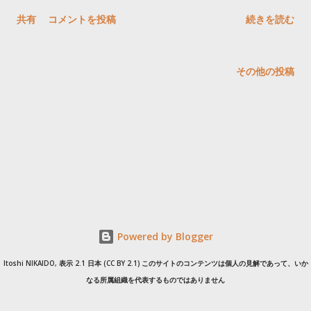
学振PDの宮脇さんがHarvard UniversityのWyss Instituteに転出
共有
コメントを投稿
続きを読む
になりました。 みなさまおめでとうございます。お世話になり
ました。ありがとうござました。 上級研究員として理研のラボ
をゼロから一緒に立ち上げて天下一に導いてくれた笹川洋平さ
その他の投稿
んは、准教授として東京医科歯科大学難治疾患研究所のラボの
立ち上げや新しい機能ゲノミクス技術の開発に尽力頂けること
になりました。また笹川さんとともに次世代の大規模ゲノム解
析技術の開発を進めてくれている研究員の山根万里子さんも大
学のラボに助教として移り開発を継続してくれることになりま
した。どうぞよろしくお願い致します。 各拠点の研究基盤が整
いつつありますのでしっかりと研究に集中して楽しみたいと思
います。 国立大学法人 東京医科歯科大学 難治疾患研究所 ゲノ
Powered by Blogger
ム応用医学部門 ゲノム機能情報分野 理化学研究所 生命機能科
学研究センター バイオインフォマティクス研究開発チーム
Itoshi NIKAIDO, 表示 2.1 日本 (CC BY 2.1) このサイトのコンテンツは個人の見解であって、いか
なる所属組織を代表するものではありません