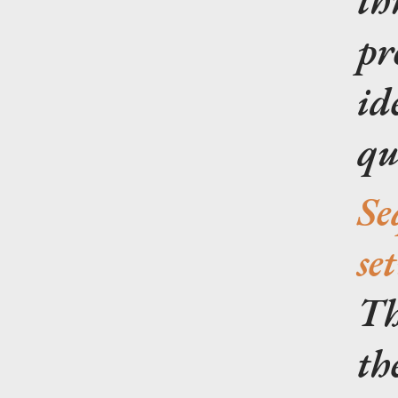
pr
id
qu
Se
se
Th
th