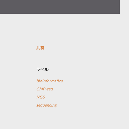
共有
ラベル
bioinformatics
ChIP-seq
NGS
sequencing
す