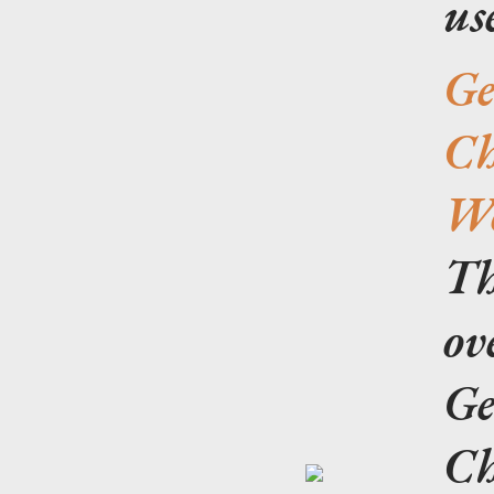
use
Ge
Ch
Wo
Th
ov
Ge
Ch