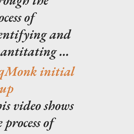
ocess of
entifying and
antitating ...
qMonk initial
tup
is video shows
e process of