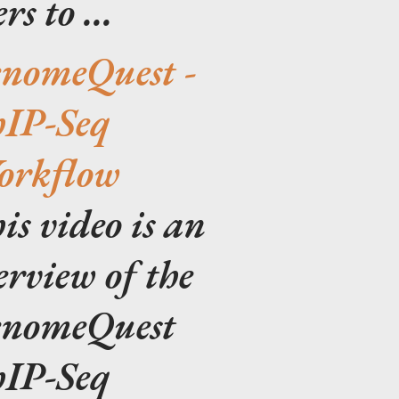
rs to ...
nomeQuest -
IP-Seq
rkflow
is video is an
erview of the
nomeQuest
IP-Seq