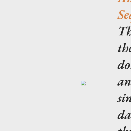
S
Th
th
do
an
si
da
th