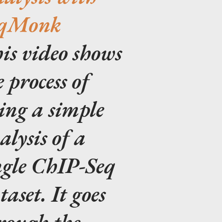
eqMonk
is video shows
e process of
ing a simple
alysis of a
ngle ChIP-Seq
taset. It goes
rough the