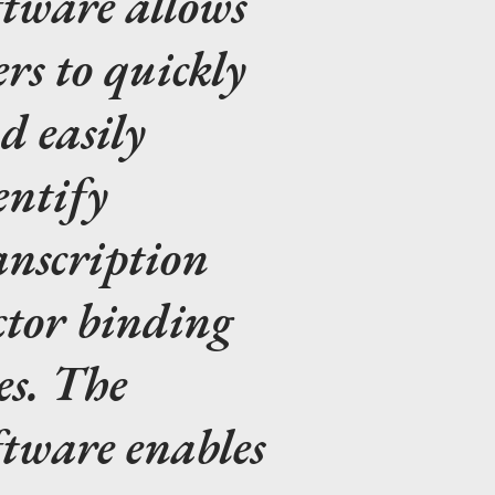
ftware allows
ers to quickly
d easily
entify
anscription
ctor binding
tes. The
ftware enables