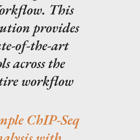
rkflow. This
lution provides
ate-of-the-art
ols across the
tire workflow
mple ChIP-Seq
alysis with