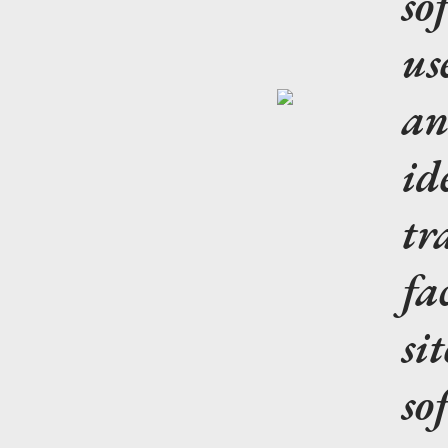
so
us
an
id
tr
fa
si
so