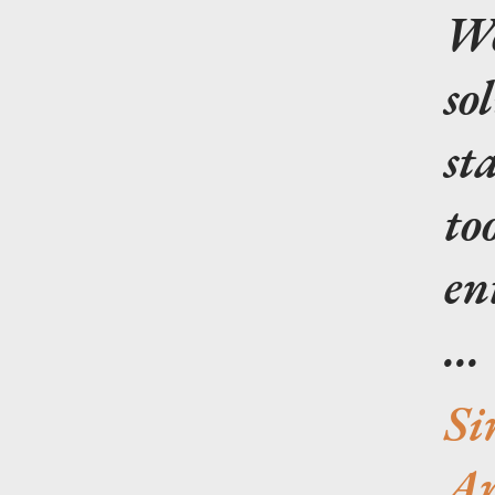
Wo
so
st
to
en
...
Si
An