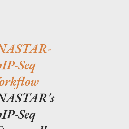
NASTAR-
IP-Seq
rkflow
NASTAR's
IP-Seq