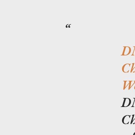
D
Ch
Wo
D
Ch