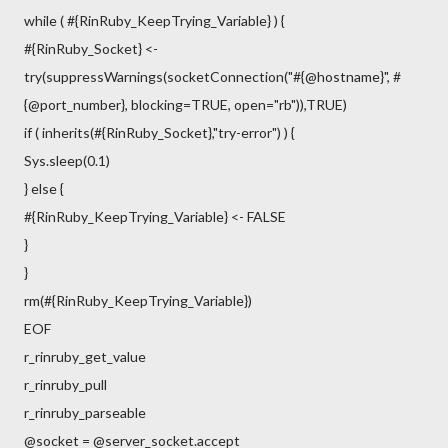
while ( #{RinRuby_KeepTrying_Variable} ) {
#{RinRuby_Socket} <-
try(suppressWarnings(socketConnection("#{@hostname}", #
{@port_number}, blocking=TRUE, open="rb")),TRUE)
if ( inherits(#{RinRuby_Socket},"try-error") ) {
Sys.sleep(0.1)
} else {
#{RinRuby_KeepTrying_Variable} <- FALSE
}
}
rm(#{RinRuby_KeepTrying_Variable})
EOF
r_rinruby_get_value
r_rinruby_pull
r_rinruby_parseable
@socket = @server_socket.accept