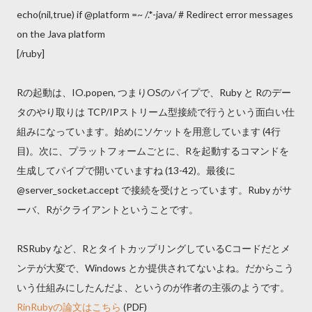
echo(nil,true) if @platform =~ /.*-java/ # Redirect error messages
on the Java platform
[/ruby]
Rの起動は、IO.popen, つまりOSのパイプで、Ruby と Rのデー
タのやり取りは TCP/IPストリーム型接続で行うという面白い仕
組みになっています。始めにソケットを用意しています (4行
目)。次に、プラットフォームごとに、Rを起動するコマンドを
生成してパイプで開いていますね (13-42)。最後に
@server_socket.accept で接続を受けとっています。Ruby がサ
ーバ、Rがクライアントということです。
RSRuby など、RとタイトカップリングしているCコードだとメ
ンテが大変で、Windows とか提供されてないよね。だからこう
いう仕組みにしたんだよ、というのが作者の主張のようです。
RinRubyの論文はこちら
(PDF)