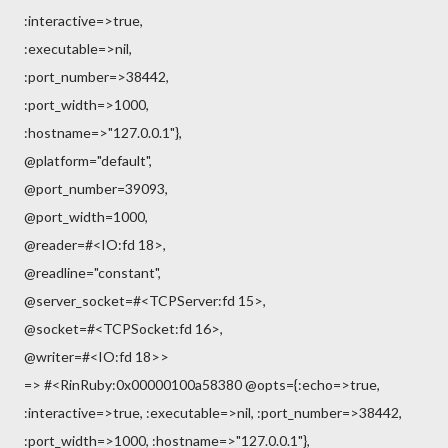
:interactive=>true,
:executable=>nil,
:port_number=>38442,
:port_width=>1000,
:hostname=>"127.0.0.1"},
@platform="default",
@port_number=39093,
@port_width=1000,
@reader=#<IO:fd 18>,
@readline="constant",
@server_socket=#<TCPServer:fd 15>,
@socket=#<TCPSocket:fd 16>,
@writer=#<IO:fd 18>>
=> #<RinRuby:0x00000100a58380 @opts={:echo=>true,
:interactive=>true, :executable=>nil, :port_number=>38442,
:port_width=>1000, :hostname=>"127.0.0.1"},