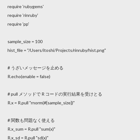
require 'rubygems'
require 'rinruby'
require 'pp'
sample_size = 100
hist_file = "/Users/itoshi/Projects/rinruby/hist.png"
# うざいメッセージを止める
R.echo(enable = false)
# pull メソッドで R コードの実行結果を受けとる
R.x = R.pull "rnorm(#{sample_size})"
# 関数も問題なく使える
R.x_sum = R.pull "sum(x)"
R.x_sd = R.pull "sd(x)"