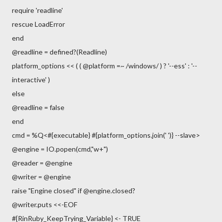
require 'readline'
rescue LoadError
end
@readline = defined?(Readline)
platform_options << ( ( @platform =~ /windows/ ) ? '--ess' : '--
interactive' )
else
@readline = false
end
cmd = %Q<#{executable} #{platform_options.join(' ')} --slave>
@engine = IO.popen(cmd,"w+")
@reader = @engine
@writer = @engine
raise "Engine closed" if @engine.closed?
@writer.puts <<-EOF
#{RinRuby_KeepTrying_Variable} <- TRUE