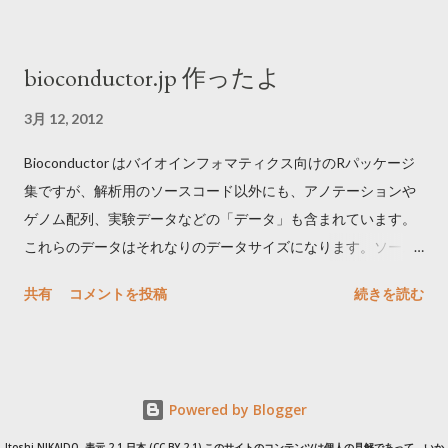
ム科学に注力した。そのためにまずグラントを取り仲間を集め
使いかた: tagdust adapter.fasta input.fastq -fdr 0.05 -o
技術を作った。幸いウェットは元同僚を中心に、ドライはドク
output.clean.fastq -a output.artifactual.fastq 解説: 入出力形式
bioconductor.jp 作ったよ
ター新卒の優秀な人材に囲まれた。並行して開発した実験やデ
は fastq/a が使える。リード全体を除く。速い。アダプター配列
ータ解析技術を応用するため、データ生産や共同研究を支える
を fasta 形式で入力できるのが地味に便利で、これに対応して
3月 12, 2012
チームも作った。 2015年ぐらいからドライの論文が少しずつ出
いるものがなかなかない。Muth–Manber algorithm
Bioconductor はバイオインフォマティクス向けのRパッケージ
始め、2018年にはウェットのフラッグシップとなる技術
(Approximate multiple ...
集ですが、解析用のソースコード以外にも、アノテーションや
RamDA-seqとQuartz-Seq2の2つ出版された。2021年1月現在、
ゲノム配列、実験データなどの「データ」も含まれています。
これらはそれぞれ世界唯一と世界最高性能の2冠である。これが
これらのデータはそれなりのデータサイズになります。ソース
達成できた大きな理由のひとつは、反応原理を徹底的に理解し
コードはそれほどストレスないのですが、データのインストー
制御するというチームやそのメンバーの特性にある。ここは世
共有
コメントを投稿
続きを読む
ルでは、シアトルにある本家サーバがちょっと遠く感じます。
界最高レベルだと確信している。 2017-2018年はラボの移転が
解析やパッケージ開発している途中に、他のパッケージのコー
ありウェットの開発や実験が大きく停滞した。その間ドライの
ドを読みたくなることが多々あります。そのたびにダウンロー
チームががんばってくれて2019-2020年にはドライ研究の収穫
ドするのが面倒なので、bioconductor package repository を個
の時期がきた。またRamDA-seqの試薬キット化・装置化、
Powered by Blogger
人的にローカルへミラーをしていました。 せっかくですので、
Quartz-Seq2とそのデータ解析技術での起業、実験試薬や道具
このミラーを公開することにしました。国内からだと結構速い
の上市など社会実装の年でもあった。実験が少なくなった分、
Itoshi NIKAIDO, 表示 2.1 日本 (CC BY 2.1) このサイトのコンテンツは個人の見解であって、いか