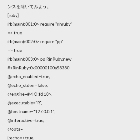
ンスを除いてみよう。
[ruby]
irb(main):001:0> require "rinruby"
=> true
irb(main):002:0> require "pp"
=> true
irb(main):003:0> pp RinRuby.new
#<RinRuby:0x00000100a58380
@echo_enabled=true,
@echo_stderr=false,
@engine=#<IO:fd 18>,
@executable="R",
@hostname="127.0.0.1",
@interactive=true,
@opts=
{:echo=>true,