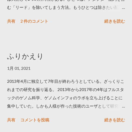
む「リード」を除いてしまう方法。もうひとつは除きたい配列
をリードからトリムする方法である。後者のほうが有効リード
共有
2 件のコメント
続きを読む
が増えるメリットが、綺麗に除ききれない場合は、ゲノムへの
マップ率が下がる。 気をつける点としては、アダプター/プライ
マーの reverse complement を検索するかどうか。paired end の
際には大事になる。クオリティでトリムできるものや、Paired-
ふりかえり
end を考慮するものなどもある。アダプター/プライマー配列の
文字列を引数として直接入力するものと、multi fasta 形式で指
1月 01, 2021
定できるももある。 From Evernote: シーケンスアダプタ配列除
2013年4月に独立して7年目が終わろうとしている。ざっくりこ
去ツールまとめ TagDust
れまでの研究を振り返る。 2013年から2017年の4年はフルスタ
http://genome.gsc.riken.jp/osc/english/software/src/nexalign-
ックのゲノム科学、ゲノムインフォのラボを立ち上げることに
1.3.5.tgz
集中していた。しかも人様が作った技術のユーザとして研究す
http://bioinformatics.oxfordjournals.org/content/25/21/2839.ful
るのではなく、新しい技術を開発できるラボを目指した。ウェ
l インストール: curl -O
共有
コメントを投稿
続きを読む
ットの開発については、ドライのPIであっても本物を創りたい
http://genome.gsc.riken.jp/osc/english/software/src/tagdust.tg
と考えたので世界最強や唯一の技術を目指した。特に1細胞ゲノ
ztar zxvf tagdust.tgz cd tagdust/ make sudo make install rehash