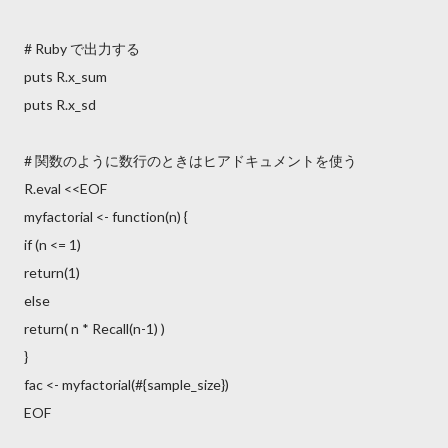
# Ruby で出力する
puts R.x_sum
puts R.x_sd
# 関数のように数行のときはヒアドキュメントを使う
R.eval <<EOF
myfactorial <- function(n) {
if (n <= 1)
return(1)
else
return( n * Recall(n-1) )
}
fac <- myfactorial(#{sample_size})
EOF