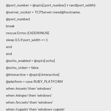
@port_number = @opts[:port_number] + rand(port_width)
@server_socket = TCPServer::new(@hostname,
@port_number)
break
rescue Errno::EADDRINUSE
sleep 0.5 if port_width == 1
end
end
@echo_enabled = @opts[:echo]
@echo_stderr = false
@interactive = @opts[:interactive]
@platform = case RUBY_PLATFORM
when /mswin/ then 'windows'
when /mingw/ then 'windows'
when /bccwin/ then 'windows'
when /cygwin/ then 'windows-cygwin'