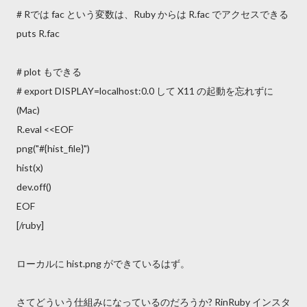
# Rでは fac という変数は、Ruby からは R.fac でアクセスできる
puts R.fac
# plot もできる
# export DISPLAY=localhost:0.0 して X11 の起動を忘れずに
(Mac)
R.eval <<EOF
png("#{hist_file}")
hist(x)
dev.off()
EOF
[/ruby]
ローカルに hist.png ができているはず。
さてどういう仕組みになっているのだろうか? RinRuby インスタ