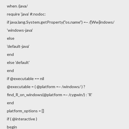
when /java/
require 'java' #:nodoc:
if java.lang.System.getProperty("os.name") =~ /[Ww]indows/
'windows-java'
else
'default-java'
end
else 'default'
end
if @executable == nil
@executable = ( @platform =~ /windows/ ) ?
find_R_on_windows(@platform =~ /cygwin/) : 'R'
end
platform_options = []
if ( @interactive )
begin