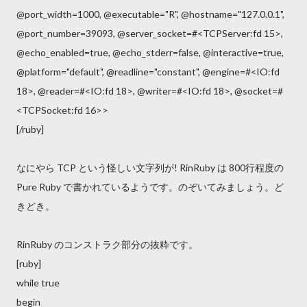
@port_width=1000, @executable="R", @hostname="127.0.0.1",
@port_number=39093, @server_socket=#<TCPServer:fd 15>,
@echo_enabled=true, @echo_stderr=false, @interactive=true,
@platform="default", @readline="constant", @engine=#<IO:fd
18>, @reader=#<IO:fd 18>, @writer=#<IO:fd 18>, @socket=#
<TCPSocket:fd 16>>
[/ruby]
なにやら TCP という怪しい文字列が! RinRuby は 800行程度の
Pure Ruby で書かれているようです。のぞいてみましょう。ど
きどき。
RinRuby のコンストラク部分の抜粋です。
[ruby]
while true
begin