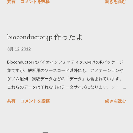
共有
コメントを投稿
続きを読む
ットの開発については、ドライのPIであっても本物を創りたい
http://genome.gsc.riken.jp/osc/english/software/src/tagdust.tg
と考えたので世界最強や唯一の技術を目指した。特に1細胞ゲノ
ztar zxvf tagdust.tgz cd tagdust/ make sudo make install rehash
ム科学に注力した。そのためにまずグラントを取り仲間を集め
使いかた: tagdust adapter.fasta input.fastq -fdr 0.05 -o
技術を作った。幸いウェットは元同僚を中心に、ドライはドク
output.clean.fastq -a output.artifactual.fastq 解説: 入出力形式
bioconductor.jp 作ったよ
ター新卒の優秀な人材に囲まれた。並行して開発した実験やデ
は fastq/a が使える。リード全体を除く。速い。アダプター配列
ータ解析技術を応用するため、データ生産や共同研究を支える
を fasta 形式で入力できるのが地味に便利で、これに対応して
3月 12, 2012
チームも作った。 2015年ぐらいからドライの論文が少しずつ出
いるものがなかなかない。Muth–Manber algorithm
Bioconductor はバイオインフォマティクス向けのRパッケージ
始め、2018年にはウェットのフラッグシップとなる技術
(Approximate multiple ...
集ですが、解析用のソースコード以外にも、アノテーションや
RamDA-seqとQuartz-Seq2の2つ出版された。2021年1月現在、
ゲノム配列、実験データなどの「データ」も含まれています。
これらはそれぞれ世界唯一と世界最高性能の2冠である。これが
これらのデータはそれなりのデータサイズになります。ソース
達成できた大きな理由のひとつは、反応原理を徹底的に理解し
コードはそれほどストレスないのですが、データのインストー
制御するというチームやそのメンバーの特性にある。ここは世
共有
コメントを投稿
続きを読む
ルでは、シアトルにある本家サーバがちょっと遠く感じます。
界最高レベルだと確信している。 2017-2018年はラボの移転が
解析やパッケージ開発している途中に、他のパッケージのコー
ありウェットの開発や実験が大きく停滞した。その間ドライの
ドを読みたくなることが多々あります。そのたびにダウンロー
チームががんばってくれて2019-2020年にはドライ研究の収穫
ドするのが面倒なので、bioconductor package repository を個
の時期がきた。またRamDA-seqの試薬キット化・装置化、