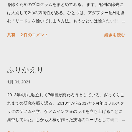
を除くためのプログラムをまとめてみる。 まず、配列の除去に
は大別して2つの方向性がある。ひとつは、アダプター配列を含
む「リード」を除いてしまう方法。もうひとつは除きたい配列
をリードからトリムする方法である。後者のほうが有効リード
共有
2 件のコメント
続きを読む
が増えるメリットが、綺麗に除ききれない場合は、ゲノムへの
マップ率が下がる。 気をつける点としては、アダプター/プライ
マーの reverse complement を検索するかどうか。paired end の
際には大事になる。クオリティでトリムできるものや、Paired-
ふりかえり
end を考慮するものなどもある。アダプター/プライマー配列の
文字列を引数として直接入力するものと、multi fasta 形式で指
1月 01, 2021
定できるももある。 From Evernote: シーケンスアダプタ配列除
2013年4月に独立して7年目が終わろうとしている。ざっくりこ
去ツールまとめ TagDust
れまでの研究を振り返る。 2013年から2017年の4年はフルスタ
http://genome.gsc.riken.jp/osc/english/software/src/nexalign-
ックのゲノム科学、ゲノムインフォのラボを立ち上げることに
1.3.5.tgz
集中していた。しかも人様が作った技術のユーザとして研究す
http://bioinformatics.oxfordjournals.org/content/25/21/2839.ful
るのではなく、新しい技術を開発できるラボを目指した。ウェ
l インストール: curl -O