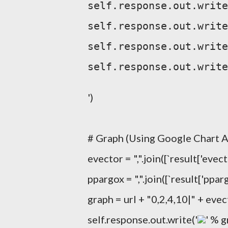
self.response.out.write
self.response.out.write
self.response.out.write
self.response.out.write
')
# Graph (Using Google Chart A
evector = ",".join([`result['evecto
ppargox = ",".join([`result['pparg
graph = url + "0,2,4,10|" + evec
self.response.out.write('
' % g