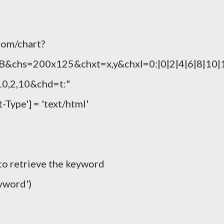
.com/chart?
&chs=200x125&chxt=x,y&chxl=0:|0|2|4|6|8|10|1
10,2,10&chd=t:"
Type'] = 'text/html'
to retrieve the keyword
yword')