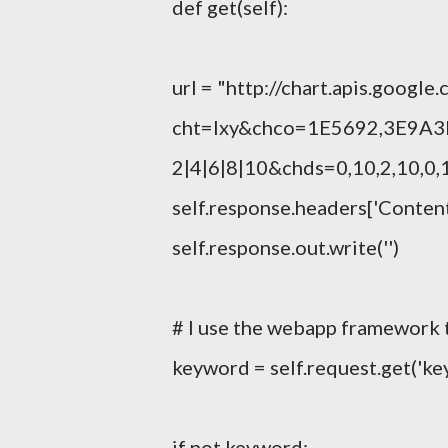
def get(self):
url = "http://chart.apis.google
cht=lxy&chco=1E5692,3E9A3B
2|4|6|8|10&chds=0,10,2,10,0,
self.response.headers['Content-
self.response.out.write('')
# I use the webapp framework 
keyword = self.request.get('ke
if not keyword: