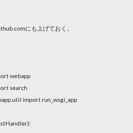
hub.comにも上げておく。
port webapp
ort search
app.util import run_wsgi_app
stHandler):