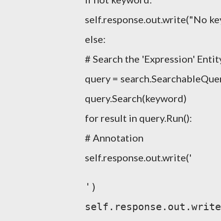
self.response.out.write("No ke
else:
# Search the 'Expression' Enti
query = search.SearchableQuer
query.Search(keyword)
for result in query.Run():
# Annotation
self.response.out.write('
')
self.response.out.write