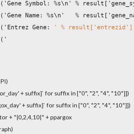
('Gene Symbol: %s\n' % result['gene_s
('Gene Name: %s\n'   % result['gene_n
('Entrez Gene: 
' % result['entrezid']
('
PI)
r_day' + suffix]` for suffix in ["0", "2", "4", "10"]])
ox_day' + suffix]` for suffix in ["0", "2", "4", "10"]])
tor + "|0,2,4,10|" + ppargox
raph)