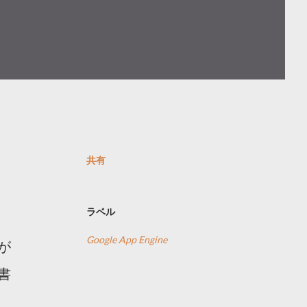
共有
ラベル
Google App Engine
が
書