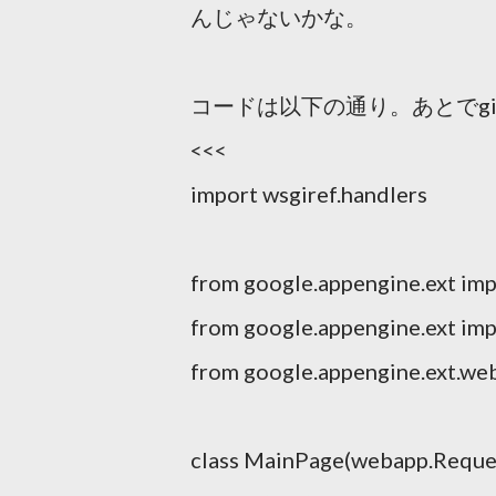
んじゃないかな。
コードは以下の通り。あとでgit
<<<
import wsgiref.handlers
from google.appengine.ext im
from google.appengine.ext imp
from google.appengine.ext.web
class MainPage(webapp.Reque