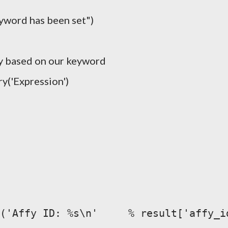
yword has been set")
ty based on our keyword
y('Expression')
('Affy ID: %s\n'     % result['affy_i