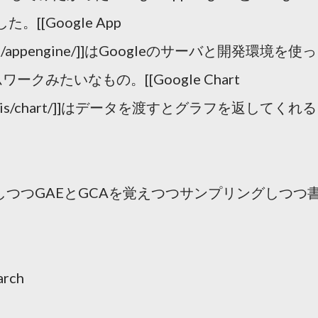
。[[Google App
le.com/appengine/]]はGoogleのサーバと開発環境を使っ
みたいなもの。[[Google Chart
.com/apis/chart/]]はデータを渡すとグラフを返してくれる
出しつつGAEとGCAを覚えつつサンプリングしつつ
arch