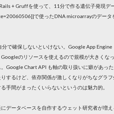
 Rails + Gruffを使って、11分で作る遺伝子発現デ
/?date=20060506]]で使ったDNA microarrayのデー
で確保しないといけない。Google App Engine
Googleのリソースを使えるので規模が大きくな
ogle Chart API も軸の取り扱いに癖があった
たりするけど、依存関係が激しくなりがちなグラフ
する手間がまったくいらないというのは魅力的。
軽にデータベースを自作するウェット研究者が増え